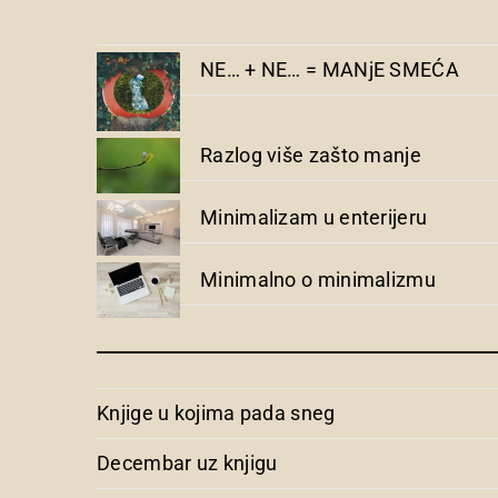
NE… + NE… = MANjE SMEĆA
Razlog više zašto manje
Minimalizam u enterijeru
Minimalno o minimalizmu
Knjige u kojima pada sneg
Decembar uz knjigu