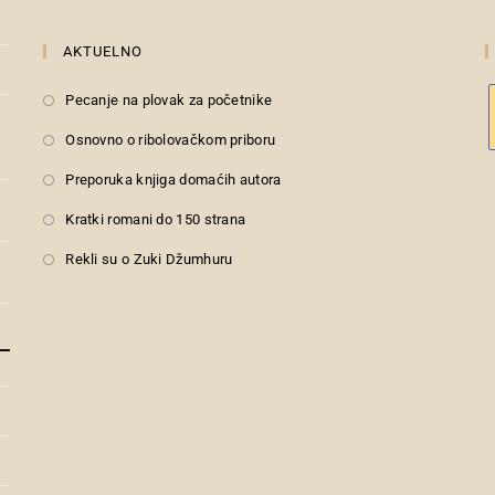
AKTUELNO
Pecanje na plovak za početnike
Osnovno o ribolovačkom priboru
Preporuka knjiga domaćih autora
i
Kratki romani do 150 strana
Rekli su o Zuki Džumhuru