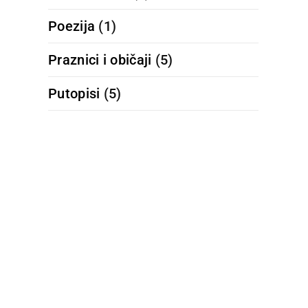
Poezija
(1)
Praznici i običaji
(5)
Putopisi
(5)