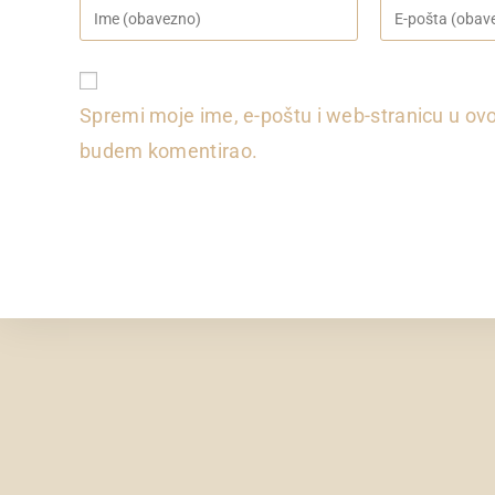
Upišite
Upišite
vaše
svoju
ime
email
ili
adresu
Spremi moje ime, e-poštu i web-stranicu u ovo
korisničko
za
ime
komentiranje
budem komentirao.
za
komentiranje