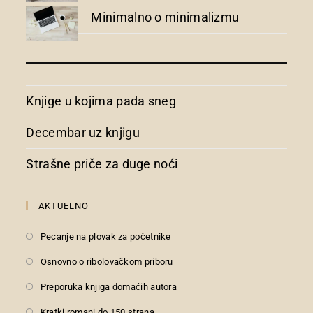
Minimalno o minimalizmu
Knjige u kojima pada sneg
Decembar uz knjigu
Strašne priče za duge noći
AKTUELNO
Pecanje na plovak za početnike
Osnovno o ribolovačkom priboru
Preporuka knjiga domaćih autora
Kratki romani do 150 strana