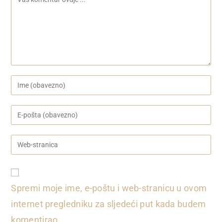
Upišite
vaše
ime
Upišite
ili
svoju
korisničko
email
Upišite
ime
adresu
svoju
za
za
web
komentiranje
komentiranje
adresu
Spremi moje ime, e-poštu i web-stranicu u ovom
(opcionalno)
internet pregledniku za sljedeći put kada budem
komentirao.