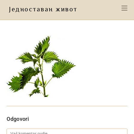
Preskoči
Једноставан живот
na
sadržaj
Odgovori
Komentar