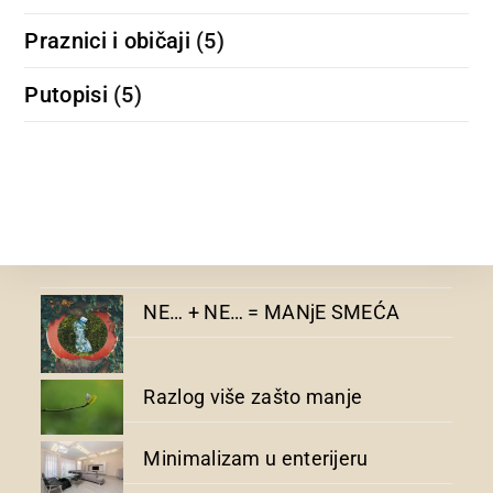
Praznici i običaji
(5)
Putopisi
(5)
NE… + NE… = MANjE SMEĆA
Razlog više zašto manje
Minimalizam u enterijeru